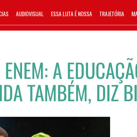
CIAS
AUDIOVISUAL
ESSA LUTA É NOSSA
TRAJETÓRIA
MA
O ENEM: A EDUCAÇ
IDA TAMBÉM, DIZ B