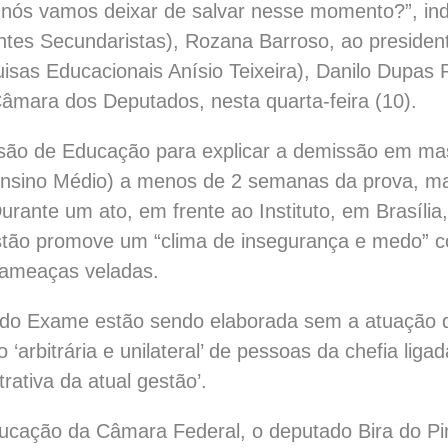
, nós vamos deixar de salvar nesse momento?”, i
ntes Secundaristas), Rozana Barroso, ao president
sas Educacionais Anísio Teixeira), Danilo Dupas R
mara dos Deputados, nesta quarta-feira (10).
o de Educação para explicar a demissão em mass
nsino Médio) a menos de 2 semanas da prova, ma
rante um ato, em frente ao Instituto, em Brasília,
stão promove um “clima de insegurança e medo” c
 ameaças veladas.
s do Exame estão sendo elaborada sem a atuação d
‘arbitrária e unilateral’ de pessoas da chefia liga
trativa da atual gestão’.
ação da Câmara Federal, o deputado Bira do Pind